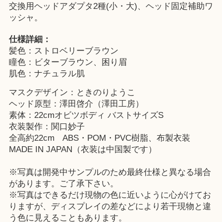
交換用ヘッドアダプタ2種(小・大)、ヘッド固定補助ワ
ッシャ。
仕様詳細：
髪色：ストロベリーブラウン
瞳色：ビターブラウン、困り眉
肌色：ナチュラル肌
マスクデザイン：ときのりようこ
ヘッド原型：澤田啓介（澤田工房）
素体：22cmオビツボディ バストサイズS
衣装製作：関口妙子
全高約22cm ABS・POM・PVC樹脂、布製衣装
MADE IN JAPAN（衣装は中国製です）
※写真は開発中サンプルのため最終仕様と異なる場合
があります。ご了承下さい。
※写真はできるだけ現物の色に近いように心がけてお
りますが、ディスプレイの差などにより若干現物と違
う色に見えることもあります。