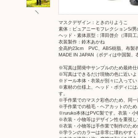
マスクデザイン：ときのりようこ
素体：ピュアニーモフレクションS/男
ヘッド・素体原型：澤田啓介（澤田工
衣装製作：鈴木あかね
全高約23cm PVC、ABS樹脂、布製
MADE IN JAPAN（ボディは中国
※写真は開発中サンプルのため最終仕
※写真はできるだけ現物の色に近いよ
※ドール本体・衣装が別々に入ってい
※素材の仕様上、ヘッド・ボディには
す。
※手作業でのマスク彩色のため、同一
※手作業での植毛・ヘアカットのため
※ruruko本体はPVC製です。衣
※衣装・小物等はデザイン性を重視し
※衣装・小物等は手作業で制作のため
※学ランのカラーは非常に壊れやすく