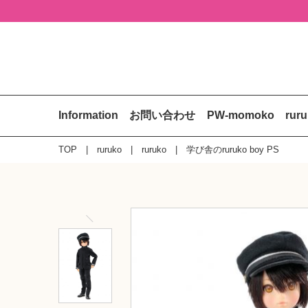
Information
お問い合わせ
PW-momoko
rur
TOP
ruruko
ruruko
学び舎のruruko boy PS