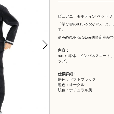
ピュアニーモボディS+ペットワー
「学び舎のruruko boy PS
す。
※
PetWORKs Store
他限定商品で
内容：
ruruko本体、インバネスコー
ップ。
仕様詳細：
髪色：ソフトブラック
瞳色：オークル
肌色：ナチュラル肌