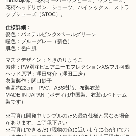
ruruko本体、花柄オーバーワンピース、ワンピース、
花柄ヘッドリボン、ショーツ、ハイソックス、ストラ
ップシューズ（STOC）。
仕様詳細：
髪色：パステルピンク×ペールグリーン
瞳色：ブルーグレー（新色）
肌色：色白肌
マスクデザイン：ときのりようこ
素体：PW別注ピュアニーモフレクションXS/フル可動
ヘッド原型：澤田啓介（澤田工房）
衣装製作：関口妙子
全高約22cm PVC、ABS樹脂、布製衣装
MADE IN JAPAN（ボディは中国製、衣装はベトナム
製です）
※写真は開発中サンプルのため最終仕様と異なる場合
があります。ご了承下さい。
※写真はできるだけ現物の色に近いように心がけてお