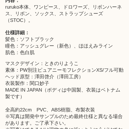
内容：
ruruko本体、ワンピース、ドロワーズ、リボンハーネ
ス、リボン、ソックス、ストラップシューズ
（STOC）。
仕様詳細：
髪色：ソフトブラック
瞳色：アッシュグレー（新色）、ほほえみライン
肌色：色白肌
マスクデザイン：ときのりようこ
素体：PW別注ピュアニーモフレクションXS/フル可動
ヘッド原型：澤田啓介（澤田工房）
衣装製作：関口妙子
MADE IN JAPAN（ボディは中国製、衣装はベトナム
製です）
全高約22cm PVC、ABS樹脂、布製衣装
※写真は開発中サンプルのため最終仕様と異なる場合
があります。ご了承下さい。