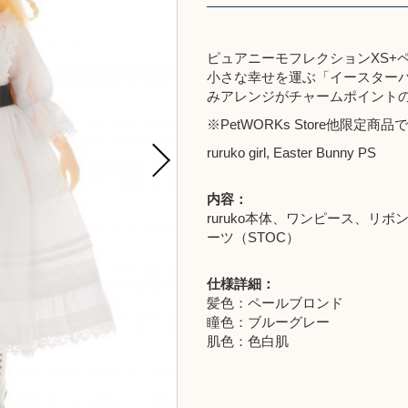
ピュアニーモフレクションXS+ペ
小さな幸せを運ぶ「イースターバニー 
みアレンジがチャームポイントのru
※
PetWORKs Store
他限定商品で
ruruko girl, Easter Bunny PS
内容：
ruruko本体、ワンピース、
ーツ（STOC）
仕様詳細：
髪色：ペールブロンド
瞳色：ブルーグレー
肌色：色白肌