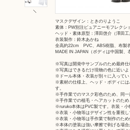
マスクデザイン：ときのりようこ
素体：PW別注ピュアニーモフレクショ
ヘッド・素体原型：澤田啓介（澤田工
衣装製作：鈴木あかね
全高約22cm PVC、ABS樹脂、布製
MADE IN JAPAN（ボディは中国
※写真は開発中サンプルのため最終仕
※写真はできるだけ現物の色に近いよ
※ドール本体・衣装が別々に入ってい
※素材の仕様上、ヘッド・ボディには
す。
※手作業でのマスク彩色のため、同一
※手作業での植毛・ヘアカットのため
※ruruko本体はPVC製です。衣
※衣装・小物等はデザイン性を重視し
※衣装・小物等は手作業で制作のため
※本体の塗装は強い摩擦で剥げる場合