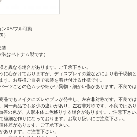
ンXS/フル可動
房）
衣装
製、衣装はベトナム製です）
様と異なる場合があります。ご了承下さい。
うに心がけておりますが、ディスプレイの差などにより若干現物と
ます。お客様ご自身で衣装を着せ付ける仕様です。
パーツごとの色ムラや細かい異物・細かい傷があります。不良では
商品でもメイクにズレやブレが発生し、左右非対称です。不良では
、同一商品でも多少の違いがあり、左右非対称です。不良ではあり
装・小物等の色が、人形本体に色移りする場合があります。ご注意下さい
て繊細な作りになっております。お取り扱いにご注意下さい。
個体差があります。ご了承下さい。
があります。ご注意下さい。