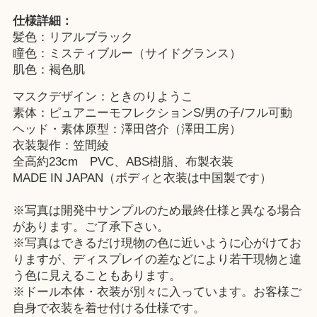
仕様詳細：
髪色：リアルブラック
瞳色：ミスティブルー（サイドグランス）
肌色：褐色肌
マスクデザイン：ときのりようこ
素体：ピュアニーモフレクションS/男の子/フル可動
ヘッド・素体原型：澤田啓介（澤田工房）
衣装製作：笠間綾
全高約23cm PVC、ABS樹脂、布製衣装
MADE IN JAPAN（ボディと衣装は中国製です）
※写真は開発中サンプルのため最終仕様と異なる場合
があります。ご了承下さい。
※写真はできるだけ現物の色に近いように心がけてお
りますが、ディスプレイの差などにより若干現物と違
う色に見えることもあります。
※ドール本体・衣装が別々に入っています。お客様ご
自身で衣装を着せ付ける仕様です。