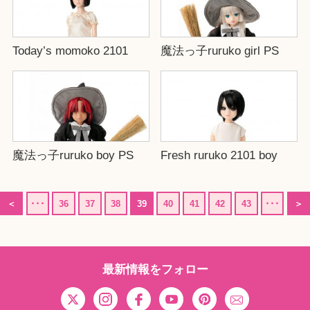
Today’s momoko 2101
魔法っ子ruruko girl PS
魔法っ子ruruko boy PS
Fresh ruruko 2101 boy
＜
･･･
36
37
38
39
40
41
42
43
･･･
＞
最新情報をフォロー