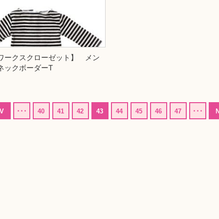
ワークスクローゼット】 メン
ネックボーダーT
V
･･･
40
41
42
43
44
45
46
47
･･･