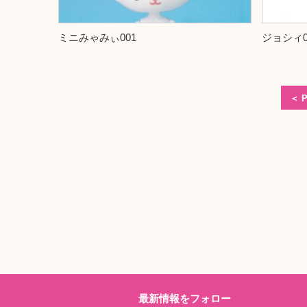
ミニみゃみぃ001
ジョシィ0
＜
P
最新情報をフォロー