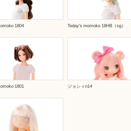
momoko 1804
Today’s momoko 18HB（sg）
momoko 1801
ジョシィn14