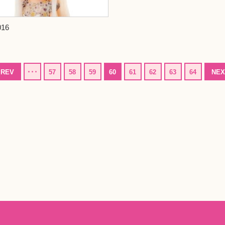
16
REV
･･･
57
58
59
60
61
62
63
64
NE