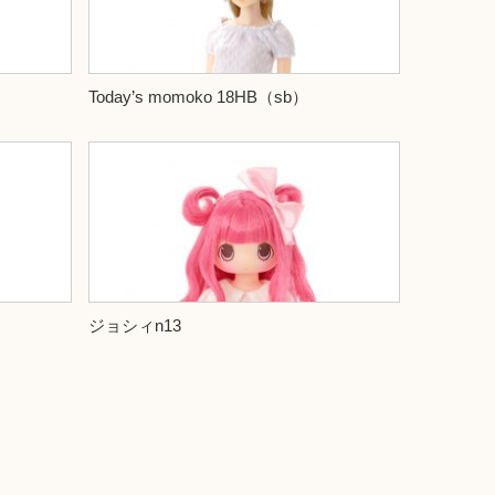
Today’s momoko 18HB（sb）
ジョシィn13