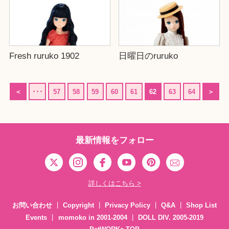
Fresh ruruko 1902
日曜日のruruko
＜
･･･
57
58
59
60
61
62
63
64
＞
最新情報をフォロー
詳しくはこちら >
お問い合わせ
Copyright
Privacy Policy
Q&A
Shop List
Events
momoko in 2001-2004
DOLL DIV. 2005-2019