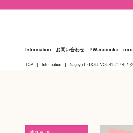
Information
お問い合わせ
PW-momoko
rur
TOP
Information
Nagoya I・DOLL VOL.41 
Information