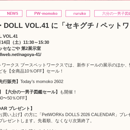
NEWS
PW-momoko
ruruko
六分の一男子図
a I・DOLL VOL.41 に「セキグチ /
L VOL.41
14日（土）11:30～15:30
ッセなごや 第2展示室
llweb.net/nagoya-41/
ペットワークス ブースペットワークスでは、新作ドールの展示のほか
を【全商品10％OFF】セール！
o先行販売】
Today’s momoko 2602
ール】【六分の一男子図鑑セール】
も開催！
0〜50％OFF】
NDAR プレゼント】
お買い上げ】の方に「
PetWORKs DOLLS 2026 CALENDAR
」プレ
冊プレゼントします。先着順、なくなり次第終了。