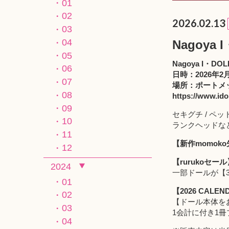
01
02
2026.02.13
03
04
Nagoy
05
Nagoya I・DOL
06
日時：2026年2月
07
場所：ポートメ
08
https://www.ido
09
セキグチ / 
10
ランクヘッドなど
11
【新作momok
12
【rurukoセ
2024
一部ドールが【3
01
【2026 CALE
02
【ドール本体を
03
1会計に付き1
04