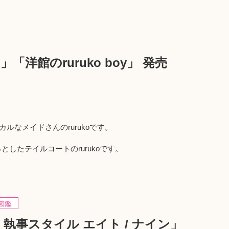
rl」「洋館のruruko boy」 発売
ラシカルなメイドさんのrurukoです。
ゅっとしたテイルコートのrurukoです。
図鑑
執事スタイル エイト / ナイン」