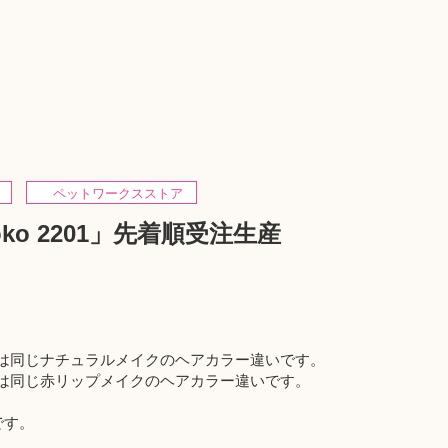
ペットワークスストア
moko 2201」先着順受注生産
1 A,B,C は同じナチュラルメイクのヘアカラー違いです。
1 D,E,F は同じ赤リップメイクのヘアカラー違いです。
です。