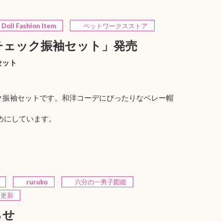
Doll Fashion Item
ペットワークスストア
ンチェック振袖セット」発売
セット
ェック振袖セットです。和洋コーデにぴったりなベレー帽
めにしています。
ruruko
六分の一男子図鑑
更新
らせ