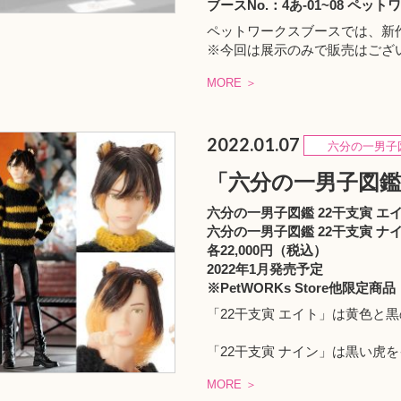
ブースNo.：4あ-01~08 ペット
ペットワークスブースでは、新
※今回は展示のみで販売はござ
MORE ＞
2022.01.07
六分の一男子
「六分の一男子図鑑 
六分の一男子図鑑 22干支寅 エ
六分の一男子図鑑 22干支寅 ナ
各22,000円（税込）
2022年1月発売予定
※
PetWORKs Store
他限定商品
「22干支寅 エイト」は黄色と
「22干支寅 ナイン」は黒い虎
MORE ＞