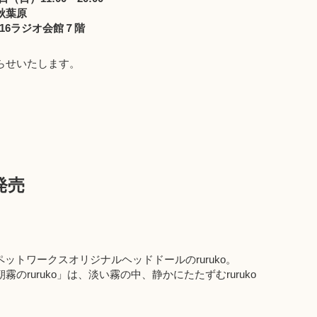
秋葉原
16ラジオ会館７階
らせいたします。
発売
ットワークスオリジナルヘッドドールのruruko。
のruruko」は、淡い霧の中、静かにたたずむruruko