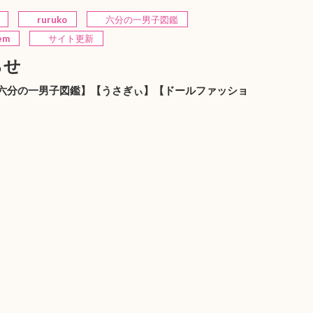
ruruko
六分の一男子図鑑
tem
サイト更新
らせ
ko】【六分の一男子図鑑】【うさぎぃ】【ドールファッショ