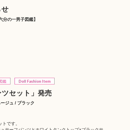
らせ
】【六分の一男子図鑑】
図鑑
Doll Fashion Item
ンツセット」発売
ジュ / ブラック
ットです。
ジュサーフパンツとホワイトタンクトップ×ブラックサ