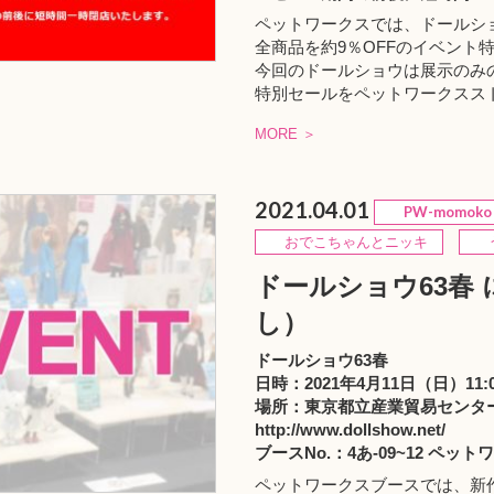
ペットワークスでは、ドールシ
全商品を約9％OFFのイベント
今回のドールショウは展示のみ
特別セールをペットワークスス
MORE ＞
2021.04.01
PW-momoko
おでこちゃんとニッキ
う
ドールショウ63春
し）
ドールショウ63春
日時：2021年4月11日（日）11:0
場所：東京都立産業貿易センタ
http://www.dollshow.net/
ブースNo.：4あ-09~12 ペット
ペットワークスブースでは、新