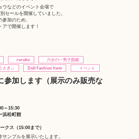
ョウなどのイベント会場で
特別セールを開催していました。
の参加のため、
トアで開催します！
ruruko
六分の一男子図鑑
さぎぃ
Doll Fashion Item
イベント
 に参加します（展示のみ販売な
0～15:30
ー浜松町館
ワークス（15:00まで）
作サンプルを展示いたします。