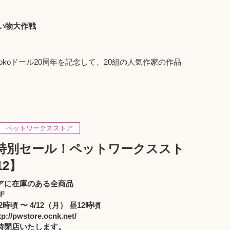
買い物大作戦
koドール20周年を記念して、20組の人気作家の作品
ペットワークスストア
 特別セール！ペットワークススト
12】
アに在庫のある全商品
F
時頃 〜 4/12（月） 昼12時頃
://pwstore.ocnk.net/
時閉店いたします。