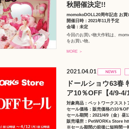
秋開催決定!!
momokoDOLL20周年記念 お
開催日時：2021年11月予定
会場：未定
今回のお買い物大作戦は、momo
をお買い物。
MORE ＞
2021.04.01
NEWS
ドールショウ63春
ア10％OFF【4/9-4/
対象商品：ペットワークススト
セール価格：販売価格の10％OF
セール期間：2021/4/9（金）昼12
販売場所：
PetWORKs Store http
※セール期間の前後に短時間一