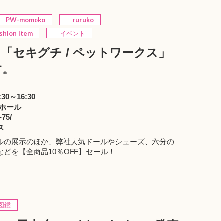
PW-momoko
ruruko
ashion Item
イベント
75 に「セキグチ / ペットワークス」
す。
0～16:30
4ホール
-75/
ス
ルの展示のほか、弊社人気ドールやシューズ、六分の
どを【全商品10％OFF】セール！
図鑑