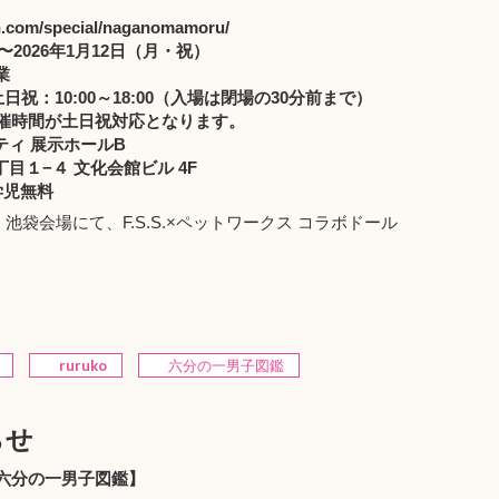
n.com/special/naganomamoru/
〜2026年1月12日（月・祝）
業
/ 土日祝：10:00～18:00（入場は閉場の30分前まで）
催時間が土日祝対応となります。
ィ 展示ホールB
１−４ 文化会館ビル 4F
学児無料
』池袋会場にて、F.S.S.×ペットワークス コラボドール
ruruko
六分の一男子図鑑
らせ
】【六分の一男子図鑑】