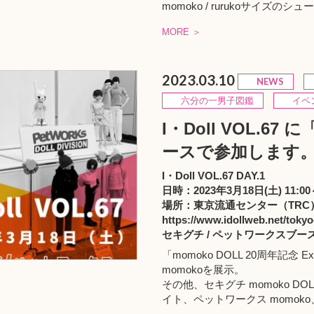
momoko / rurukoサイズのシ
MORE ＞
2023.03.10
NEWS
六分の一男子図鑑
イベ
I・Doll VOL.6
ースで参加します
I・Doll VOL.67 DAY.1
日時：2023年3月18日(土) 11:00～
場所：東京流通センター（TRC
https://www.idollweb.net/tokyo
セキグチ / ペットワークスブー
「
momoko DOLL 20周年記念 Ex
momokoを展示。
その他、
セキグチ momoko DOL
イト、
ペットワークス momoko