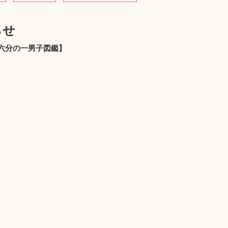
らせ
】【六分の一男子図鑑】