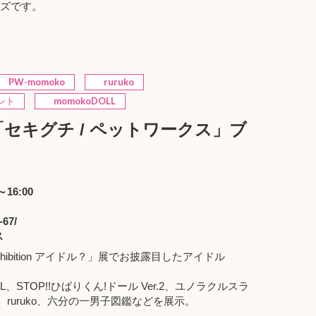
ューズです。
PW-momoko
ruruko
ント
momokoDOLL
7 に「セキグチ / ペットワークス」ブ
。
16:00
）
-67/
ス
hibition アイドル？
」展でお披露目したアイドル
L
、
STOP!!ひばりくん!ドール Ver.2
、ユノラクルスラ
、
ruruko
、
六分の一男子図鑑
などを展示。