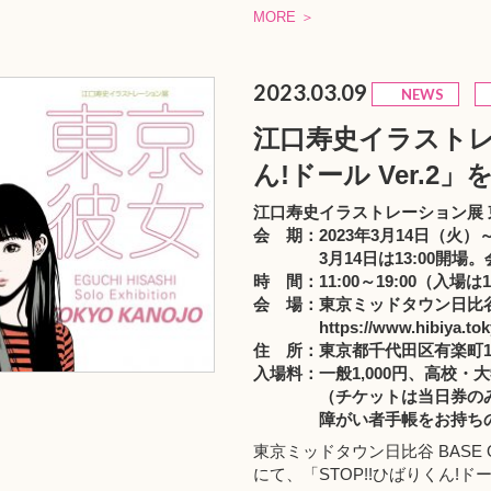
MORE ＞
2023.03.09
NEWS
江口寿史イラストレ
ん!ドール Ver.2
江口寿史イラストレーション展 
会 期：2023年3月14日（火）
3月14日は13:00開場。
時 間：11:00～19:00（入場は1
会 場：東京ミッドタウン日比谷 
https://www.hibiya.to
住 所：東京都千代田区有楽町1-
入場料：一般1,000円、高校・
（チケットは当日券の
障がい者手帳をお持ちの方
東京ミッドタウン日比谷 BASE
にて、「STOP!!ひばりくん!ドー