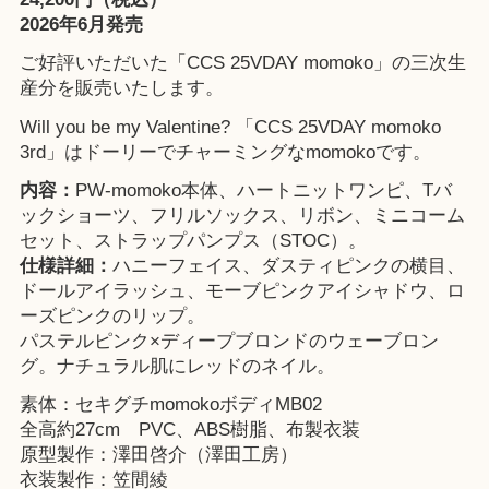
2026年6月発売
ご好評いただいた「CCS 25VDAY momoko」の三次生
産分を販売いたします。
Will you be my Valentine? 「CCS 25VDAY momoko
3rd」はドーリーでチャーミングなmomokoです。
内容：
PW-momoko本体、ハートニットワンピ、Tバ
ックショーツ、フリルソックス、リボン、ミニコーム
セット、ストラップパンプス（STOC）。
仕様詳細：
ハニーフェイス、ダスティピンクの横目、
ドールアイラッシュ、モーブピンクアイシャドウ、ロ
ーズピンクのリップ。
パステルピンク×ディープブロンドのウェーブロン
グ。ナチュラル肌にレッドのネイル。
素体：セキグチmomokoボディMB02
全高約27cm PVC、ABS樹脂、布製衣装
原型製作：澤田啓介（澤田工房）
衣装製作：笠間綾