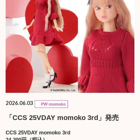
2026.06.03
PW-momoko
「CCS 25VDAY momoko 3rd」発売
CCS 25VDAY momoko 3rd
24,200円（税込）