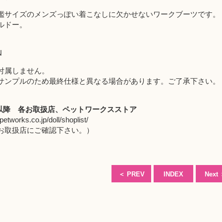
鑑サイズのメンズっぽい着こなしに欠かせないワークブーツです。
ルドー。
N
付属しません。
サンプルのため最終仕様と異なる場合があります。ご了承下さい。
月以降
各お取扱店
、
ペットワークスストア
petworks.co.jp/doll/shoplist/
取扱店にご確認下さい。）
＜
PREV
INDEX
Next