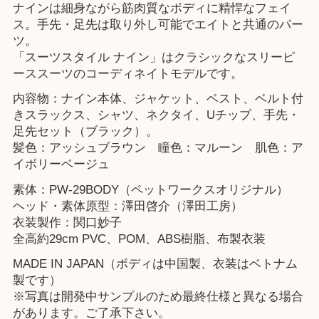
ナインは細身ながら筋肉質なボディに精悍なフェイ
ス。手先・足先は取り外し可能でエイトと共通のパー
ツ。
「スーツスタイル ナイン」はクラシックなスリーピ
ーススーツのコーディネイトモデルです。
内容物：ナイン本体、ジャケット、ベスト、ベルト付
きスラックス、シャツ、ネクタイ、Uチップ、手先・
足先セット（ブラック）。
髪色：アッシュブラウン 瞳色：マルーン 肌色：ア
イボリーベージュ
素体：PW-29BODY（ペットワークスオリジナル）
ヘッド・素体原型：澤田啓介（澤田工房）
衣装製作：関口妙子
全高約29cm PVC、POM、ABS樹脂、布製衣装
MADE IN JAPAN（ボディは中国製、衣装はベトナム
製です）
※写真は開発中サンプルのため最終仕様と異なる場合
があります。ご了承下さい。