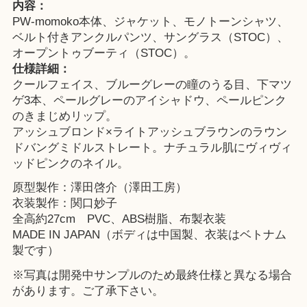
内容：
PW-momoko本体、ジャケット、モノトーンシャツ、
ベルト付きアンクルパンツ、サングラス（STOC）、
オープントゥブーティ（STOC）。
仕様詳細：
クールフェイス、ブルーグレーの瞳のうる目、下マツ
ゲ3本、ペールグレーのアイシャドウ、ペールピンク
のきまじめリップ。
アッシュブロンド×ライトアッシュブラウンのラウン
ドバングミドルストレート。ナチュラル肌にヴィヴィ
ッドピンクのネイル。
原型製作：澤田啓介（澤田工房）
衣装製作：関口妙子
全高約27cm PVC、ABS樹脂、布製衣装
MADE IN JAPAN（ボディは中国製、衣装はベトナム
製です）
※写真は開発中サンプルのため最終仕様と異なる場合
があります。ご了承下さい。