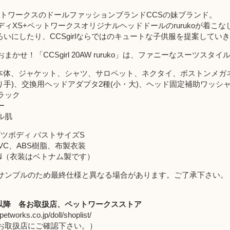
、ペットワークスのドールファッションブランドCCSの妹ブランド。
ィXS+ペットワークスオリジナルヘッドドールのrurukoが着こな
そろいにしたり、CCSgirlならではのキュートな子供服を提案してい
かせ！「CCSgirl 20AW ruruko」は、ファニーなスーツスタイルの
uko本体、ジャケット、シャツ、サロペット、ネクタイ、ボストンメガ
り手)、交換用ヘッドアダプタ2種(小・大)、ヘッド固定補助ワッシ
ラック
ー
ル肌
ビツボディ バストサイズS
PVC、ABS樹脂、布製衣装
APAN（衣装はベトナム製です）
サンプルのため最終仕様と異なる場合があります。ご了承下さい。
月以降
各お取扱店
、
ペットワークスストア
petworks.co.jp/doll/shoplist/
取扱店にご確認下さい。）