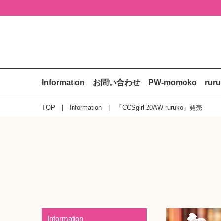
Information
お問い合わせ
PW-momoko
rur
TOP
Information
「CCSgirl 20AW ruruko」発売
Information