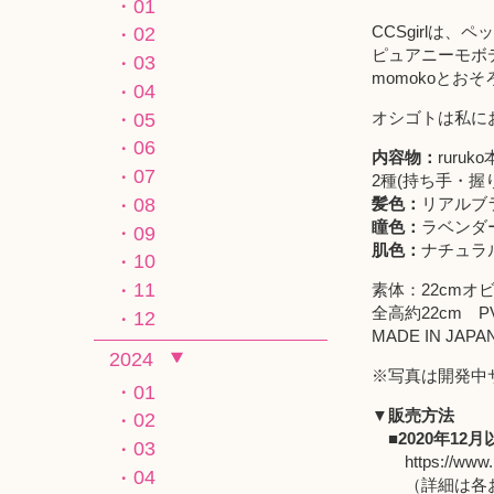
01
CCSgirlは
02
ピュアニーモボデ
03
momokoとお
04
オシゴトは私におま
05
06
内容物：
rur
07
2種(持ち手・握
髪色：
リアルブ
08
瞳色：
ラベンダ
09
肌色：
ナチュラ
10
11
素体：22cmオ
全高約22cm 
12
MADE IN J
2024
※写真は開発中
01
▼販売方法
02
■2020年12
03
https://www.
04
（詳細は各お