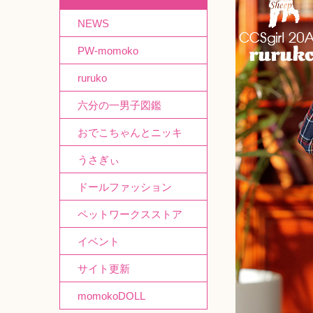
NEWS
PW-momoko
ruruko
六分の一男子図鑑
おでこちゃんとニッキ
うさぎぃ
ドールファッション
ペットワークスストア
イベント
サイト更新
momokoDOLL