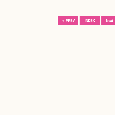
＜
PREV
INDEX
Next