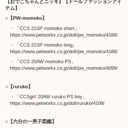
【おでこちゃんとニッキ】【ドールファッションアイ
テム】
○【PW-momoko】
・「CCS 21SP momoko short」
https://www.petworks.co.jp/doll/pw_momoko/4168/
・「CCS 21SP momoko long」
https://www.petworks.co.jp/doll/pw_momoko/4166/
・「CCS 20AW momoko PS」
https://www.petworks.co.jp/doll/pw_momoko/4099/
○【ruruko】
・「CCSgirl 20AW ruruko PS boy」
https://www.petworks.co.jp/doll/ruruko/4108/
○【六分の一男子図鑑】