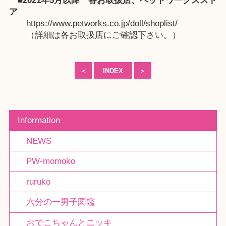
■2021年5月以降
各お取扱店
、
ペットワークススト
ア
https://www.petworks.co.jp/doll/shoplist/
（詳細は各お取扱店にご確認下さい。）
＜
INDEX
＞
Information
NEWS
PW-momoko
ruruko
六分の一男子図鑑
おでこちゃんとニッキ