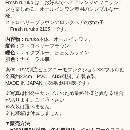
Fresh ruruko は、お好みでヘアアレンジやファッショ
ンを楽しめる、オールインワン着用のシンプルな仕
様。
ストロベリーブラウンのロングヘアの女の子、
「Fresh ruruko 2105」です。
内容物：
ruruko本体、オールインワン。
髪色：
ストロベリーブラウン
瞳色：
レイクブルー、ほほえみライン
肌色：
ナチュラル肌
素体：PW別注ピュアニーモフレクションXS/フル可動
全高約22cm PVC、ABS樹脂、布製衣装
MADE IN JAPAN（衣装は中国製です）
※写真は開発中サンプルのため最終仕様と異なる場合
があります。ご了承下さい。
※衣装は選べません。
※化粧箱は付属しません。
▼販売方法