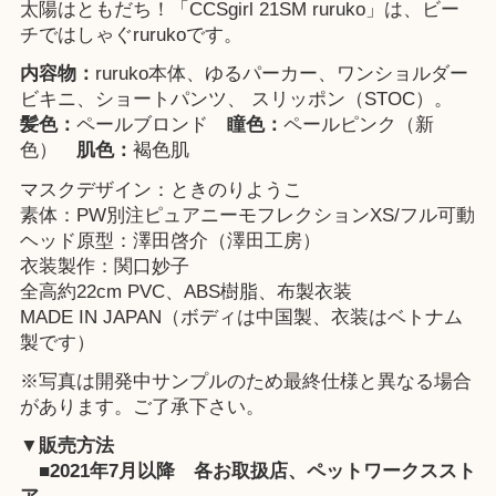
太陽はともだち！「CCSgirl 21SM ruruko」は、ビー
チではしゃぐrurukoです。
内容物：
ruruko本体、ゆるパーカー、ワンショルダー
ビキニ、ショートパンツ、 スリッポン（STOC）。
髪色：
ペールブロンド
瞳色：
ペールピンク（新
色）
肌色：
褐色肌
マスクデザイン：ときのりようこ
素体：PW別注ピュアニーモフレクションXS/フル可動
ヘッド原型：澤田啓介（澤田工房）
衣装製作：関口妙子
全高約22cm PVC、ABS樹脂、布製衣装
MADE IN JAPAN（ボディは中国製、衣装はベトナム
製です）
※写真は開発中サンプルのため最終仕様と異なる場合
があります。ご了承下さい。
▼販売方法
■2021年7月以降
各お取扱店
、
ペットワークススト