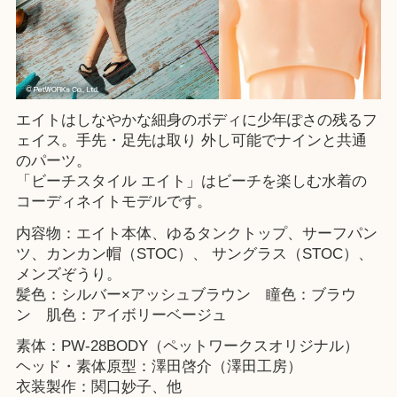
エイトはしなやかな細身のボディに少年ぽさの残るフ
ェイス。手先・足先は取り 外し可能でナインと共通
のパーツ。
「ビーチスタイル エイト」はビーチを楽しむ水着の
コーディネイトモデルです。
内容物：エイト本体、ゆるタンクトップ、サーフパン
ツ、カンカン帽（STOC）、 サングラス（STOC）、
メンズぞうり。
髪色：シルバー×アッシュブラウン 瞳色：ブラウ
ン 肌色：アイボリーベージュ
素体：PW-28BODY（ペットワークスオリジナル）
ヘッド・素体原型：澤田啓介（澤田工房）
衣装製作：関口妙子、他