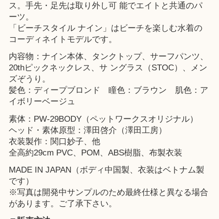
ス。手先・足先は取り外し可 能でエイトと共通のパ
ーツ。
「ビーチスタイル ナイン」はビーチを楽しむ水着の
コーディネイトモデルです。
内容物：ナイン本体、タンクトップ、サーフパンツ、
20thピックネックレス、サ ングラス（STOC）、メン
ズぞうり。
髪色：ディープブロンド 瞳色：ブラウン 肌色：ア
イボリーベージュ
素体：PW-29BODY（ペットワークスオリジナル）
ヘッド・素体原型：澤田啓介（澤田工房）
衣装製作：関口妙子、他
全高約29cm PVC、POM、ABS樹脂、布製衣装
MADE IN JAPAN（ボディ中国製、衣装はベトナム製
です）
※写真は開発中サンプルのため最終仕様と異なる場合
があります。ご了承下さい。