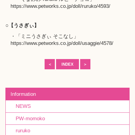
https://www.petworks.co.jp/doll/ruruko/4593/
○【うさぎぃ】
・「ミニうさぎぃ そこなし」
https://www.petworks.co.jp/doll/usaggie/4578/
＜
INDEX
＞
Information
NEWS
PW-momoko
ruruko