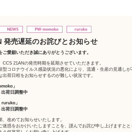
NEWS
PW-momoko
ruruko
1AN 発売遅延のお詫びとお知らせ
をご愛顧いただき誠にありがとうございます。
CCS 21ANの発売時期を延期させていただきます。
新型コロナウイルス感染状況の悪化により、流通・生産の見通しが
な出荷日程をお知らせするのが難しい状況です。
omoko
」
定→出荷日調整中
 ruruko
」
定→出荷日調整中
第、改めてお知らせいたします。
ご迷惑をおかけいたしますことを、謹んでお詫び申し上げますとと
よう何卒宜しくお願い申し上げます。