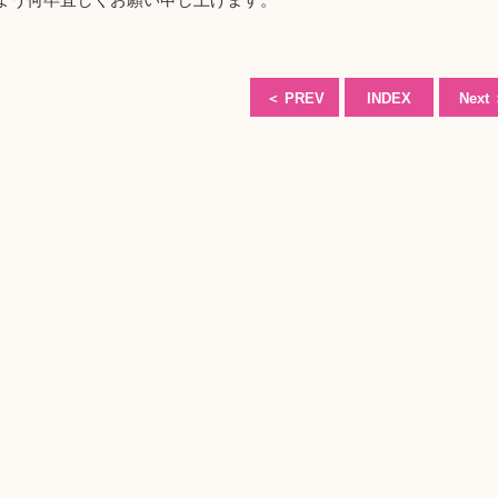
＜
PREV
INDEX
Next