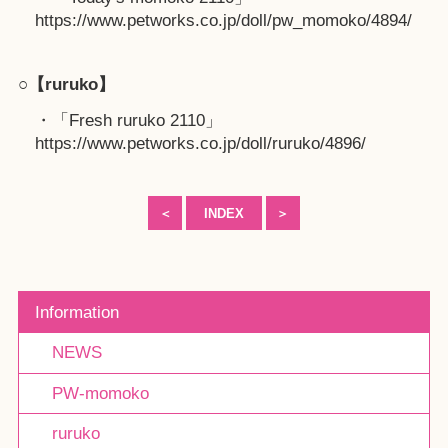
https://www.petworks.co.jp/doll/pw_momoko/4894/
○【ruruko】
・「Fresh ruruko 2110」
https://www.petworks.co.jp/doll/ruruko/4896/
＜
INDEX
＞
Information
NEWS
PW-momoko
ruruko