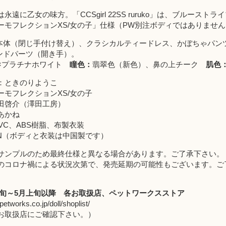
遠に乙女の味方。「CCSgirl 22SS ruruko」は、ブルーストラ
ーモフレクションXS/女の子」仕様（PW別注ボディではありません
uko本体（閉じ手付け替え）、クラシカルティードレス、かぼちゃパン
ハンドパーツ（開き手）。
×プラチナホワイト
瞳色：
翡翠色（新色）、鼻の上チーク
肌色
：ときのりようこ
ーモフレクションXS/女の子
田啓介（澤田工房）
あかね
PVC、ABS樹脂、布製衣装
APAN（ボディと衣装は中国製です）
サンプルのため最終仕様と異なる場合があります。ご了承下さい。
のコロナ禍による状況次第で、発売延期の可能性もございます。ご
月下旬～5月上旬以降
各お取扱店
、
ペットワークスストア
petworks.co.jp/doll/shoplist/
取扱店にご確認下さい。）