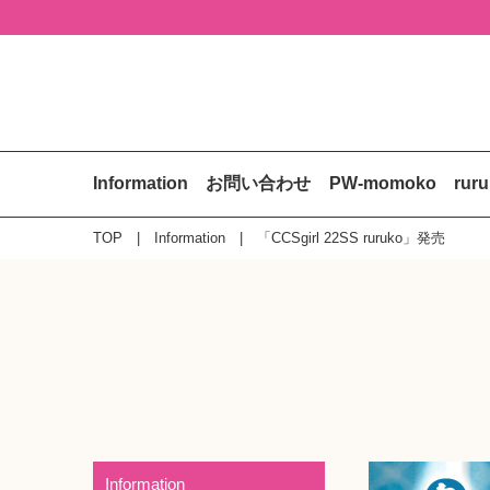
Information
お問い合わせ
PW-momoko
rur
TOP
Information
「CCSgirl 22SS ruruko」発売
Information