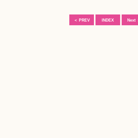
＜
PREV
INDEX
Next