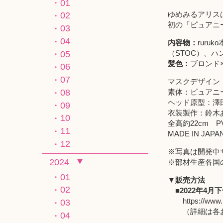
01
ゆめみるアリスは永
02
初の「ピュアニ
03
04
内容物：
rur
（STOC）、
05
髪色：
ブロンド
06
07
マスクデザイン
素体：ピュアニ
08
ヘッド原型：澤
09
衣装製作：鈴木
10
全高約22cm 
11
MADE IN J
12
※写真は開発中
2024
※部材生産各国
01
▼販売方法
02
■2022年4
https://www.
03
（詳細は各お
04