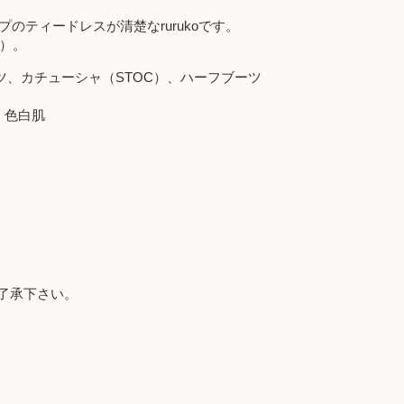
イプのティードレスが清楚なrurukoです。
）。
ツ、カチューシャ（STOC）、ハーフブーツ
：
色白肌
了承下さい。