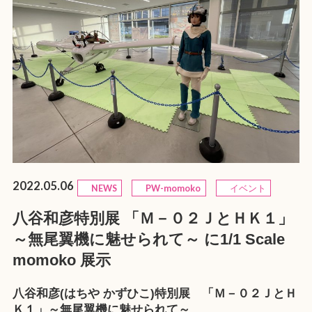
2022.05.06
NEWS
PW-momoko
イベント
八谷和彦特別展 「Ｍ－０２ＪとＨＫ１」
～無尾翼機に魅せられて～ に1/1 Scale
momoko 展示
八谷和彦(はちや かずひこ)特別展 「Ｍ－０２ＪとＨ
Ｋ１」～無尾翼機に魅せられて～