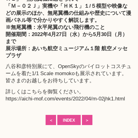
「Ｍ－０２Ｊ」実機や「ＨＫ１」１/５模型や映像な
どの展示のほか、無尾翼機の仕組みや歴史について漫
画パネル等で分かりやすく解説します。
※無尾翼機：水平尾翼のない飛行機のこと
開催期間：2022年4月27日（水）から5月30日（月）
まで
展示場所：あいち航空ミュージアム１階 航空メッセ
プラザ
八谷和彦特別展にて、OpenSkyのパイロットコスチュ
ームを着た1/1 Scale momokoも展示されています。
皆さまのお越しをお待ちしています。
詳しくはこちらを御覧ください。
https://aichi-mof.com/events/2022/04/m-02jhk1.html
＜
INDEX
＞