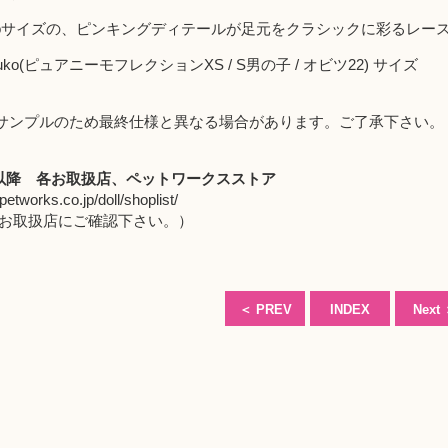
 rurukoサイズの、ピンキングディテールが足元をクラシックに彩るレ
ruko(ピュアニーモフレクションXS / S男の子 / オビツ22) サイズ
サンプルのため最終仕様と異なる場合があります。ご了承下さい。
月以降
各お取扱店
、
ペットワークスストア
petworks.co.jp/doll/shoplist/
取扱店にご確認下さい。）
＜
PREV
INDEX
Next