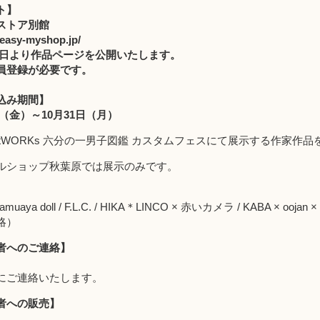
ト】
ストア別館
.easy-myshop.jp/
月13日より作品ページを公開いたします。
員登録が必要です。
込み期間】
4日（金）～10月31日（月）
tWORKs 六分の一男子図鑑 カスタムフェスにて展示する作家作
ルショップ秋葉原では展示のみです。
ds / amuaya doll / F.L.C. / HIKA＊LINCO × 赤いカメラ / KABA × oojan
略）
者へのご連絡】
にご連絡いたします。
者への販売】