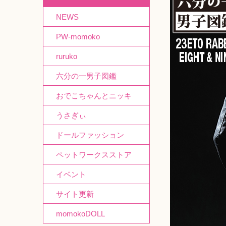
NEWS
PW-momoko
ruruko
六分の一男子図鑑
おでこちゃんとニッキ
うさぎぃ
ドールファッション
ペットワークスストア
イベント
サイト更新
momokoDOLL