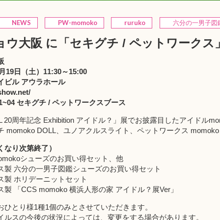
NEWS
PW-momoko
ruruko
六分の一男子図
ョウ大阪 に「セキグチ / ペットワーク
阪
月19日（土）11:30～15:00
イビル アウラホール
show.net/
01~04 セキグチ / ペットワークスブース
OLL 20周年記念 Exhibition アイドル？」展でお披露目したアイドル
 momoko DOLL、ユノアクルスライト、ペットワークス momok
くなり次第終了）
omokoシューズのお買い得セット、他
ス製 六分の一男子図鑑シューズのお買い得セット
ス製 ホリデーニットセット
ス製 「
CCS momoko 横浜人形の家 アイドル？展Ver
」
おひとり様1種1個のみとさせていただきます。
イルスの今後の状況によっては、変更をする場合があります。