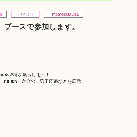
鑑
イベント
momokoDOLL
ス」ブースで参加します。
momoko6種を展示します！
o、ruruko、六分の一男子図鑑などを展示。