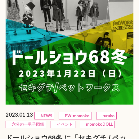
2023.01.13
NEWS
PW-momoko
ruruko
六分の一男子図鑑
イベント
momokoDOLL
ドールショウ68冬 に「セキグチ / ペッ