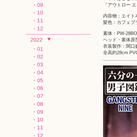
09
「アウトロー 
10
内容物：エイト
11
髪色：カフェブ
12
素体：PW-28
2022
ヘッド・素体原
衣装製作：関口
01
全高約28cm P
02
03
04
05
06
07
08
09
10
11
12