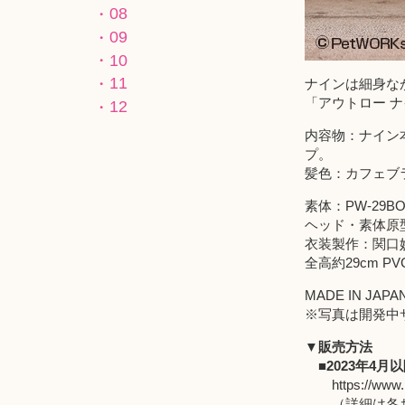
08
09
10
11
ナインは細身な
「アウトロー 
12
内容物：ナイン
プ。
髪色：カフェブ
素体：PW-29
ヘッド・素体原
衣装製作：関口
全高約29cm P
MADE IN 
※写真は開発中
▼販売方法
■2023年4月
https://www.
（詳細は各お