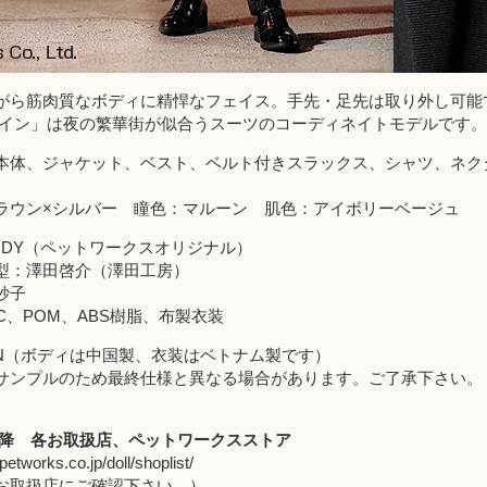
がら筋肉質なボディに精悍なフェイス。手先・足先は取り外し可能
ナイン」は夜の繁華街が似合うスーツのコーディネイトモデルです。
本体、ジャケット、ベスト、ベルト付きスラックス、シャツ、ネクタ
ラウン×シルバー 瞳色：マルーン 肌色：アイボリーベージュ
BODY（ペットワークスオリジナル）
型：澤田啓介（澤田工房）
妙子
VC、POM、ABS樹脂、布製衣装
JAPAN（ボディは中国製、衣装はベトナム製です）
サンプルのため最終仕様と異なる場合があります。ご了承下さい。
以降
各お取扱店
、
ペットワークスストア
petworks.co.jp/doll/shoplist/
取扱店にご確認下さい。）