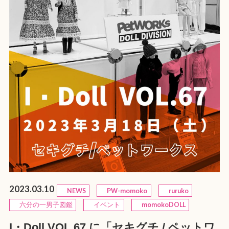
2023.03.10
NEWS
PW-momoko
ruruko
六分の一男子図鑑
イベント
momokoDOLL
I・Doll VOL.67 に「セキグチ / ペットワ