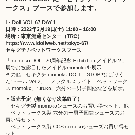
ークス」ブースで参加します。
I・Doll VOL.67 DAY.1
日時：2023年3月18日(土) 11:00～16:00
場所：東京流通センター（TRC）
https://www.idollweb.net/tokyo-67/
セキグチ / ペットワークスブース
「
momoko DOLL 20周年記念 Exhibition アイドル？
」
展でお披露目したアイドルmomokoを展示。
その他、
セキグチ momoko DOLL
、
STOP!!ひばりく
ん!ドール Ver.2
、ユノラクルスライト、
ペットワーク
ス momoko
、
ruruko
、
六分の一男子図鑑
などを展示。
▼販売予定（無くなり次第終了）
・セキグチ製 momokoシューズのお買い得セット、他
・ペットワークス製 六分の一男子図鑑シューズのお
買い得セット
・ペットワークス製 CCSmomokoシューズお買い得セ
ット