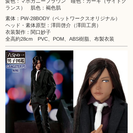
髪色：マホガニーブラウン 瞳色：カーキ（サイドグ
ランス） 肌色：褐色肌
素体：PW-28BODY（ペットワークスオリジナル）
ヘッド・素体原型：澤田啓介（澤田工房）
衣装製作：関口妙子
全高約28cm PVC、POM、ABS樹脂、布製衣装