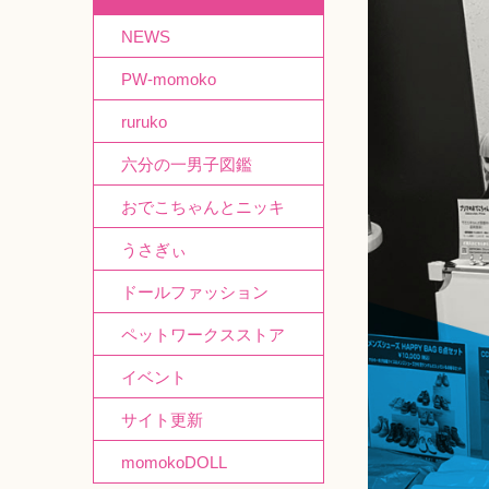
NEWS
PW-momoko
ruruko
六分の一男子図鑑
おでこちゃんとニッキ
うさぎぃ
ドールファッション
ペットワークスストア
イベント
サイト更新
momokoDOLL