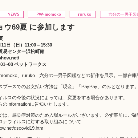
NEWS
PW-momoko
ruruko
六分の一男子図
ウ69夏 に参加します
夏
11日（日）11:00～15:30
貿易センター浜松町館
show.net/
-01~08 ペットワークス
momoko
、
ruruko
、
六分の一男子図鑑
などの新作を展示。一部在庫
スブースでのお支払い方法は「現金」「PayPay」のみとなります
イルスの今後の状況によっては、変更をする場合があります。
Informationに告知いたします。
では、感染症対策のため入場ルールがございます。必ず事前にご確
ロナウィルスに対する取り組みについて
how.net/dscovid19.html