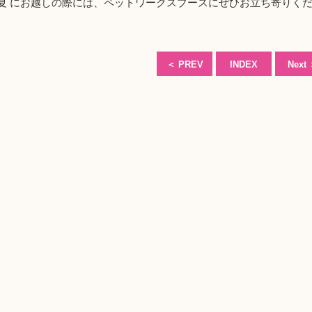
9夏 にお越しの際には、ペットワークスブースにぜひお立ち寄りく
＜
PREV
INDEX
Next