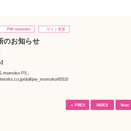
PW-momoko
サイト更新
新のお知らせ
】
o】
 momoko PS」
etworks.co.jp/doll/pw_momoko/6910/
＜
PREV
INDEX
Next