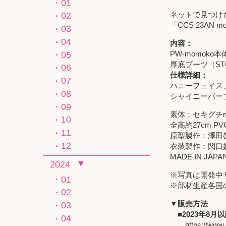
01
ネットで見つけ
02
「CCS 23AN 
03
04
内容：
PW-momo
05
厚底ブーツ（ST
06
仕様詳細：
07
ハニーフェイス
08
シャイニーパー
09
素体：セキグチmo
10
全高約27cm P
11
原型製作：澤田
12
衣装製作：関口
MADE IN 
2024
※写真は開発中
01
※部材生産各国
02
▼販売方法
03
■2023年8月
04
https://www.