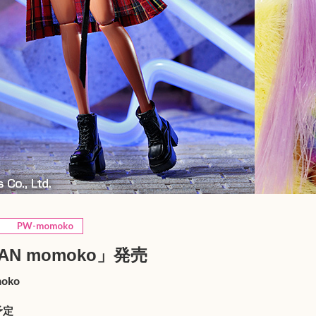
PW-momoko
3AN momoko」発売
oko
）
予定