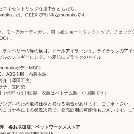
たエキセントリックな連中がともだち。
momoko」は、GEEKでPUNKなmomokoです。
ko本体、モヘアカーディガン、狐っ娘ショートタンクトップ、チェッ
OC）。
、ラズベリーの瞳の横目、ドールアイラッシュ、ライラックのアイ
プルのシャギーロング。小麦肌にブラックのネイル。
mokoボディMB02
VC、ABS樹脂、布製衣装
啓介（澤田工房）
妙子、笠間綾
JAPAN（ボディは中国製、衣装はベトナム製・中国製です）
サンプルのため最終仕様と異なる場合があります。ご了承下さい。
のコロナ禍による状況次第で、発売延期の可能性もございます。ご
以降
各お取扱店
、
ペットワークスストア
petworks.co.jp/doll/shoplist/