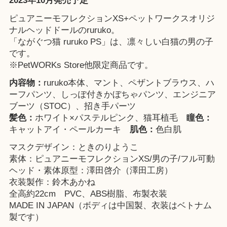
2023年10月発売予定
ピュアニーモフレクションXS+ペットワークスオリジ
ナルヘッドドールのruruko。
「ながぐつ猫 ruruko PS」は、凛々しい白猫の男の子
です。
※
PetWORKs Store
他限定商品です。
内容物：
ruruko本体、マント、ペザントブラウス、ハ
ーフパンツ、しっぽ付きかぼちゃパンツ、エンジニア
ブーツ（STOC）、招き手パーツ
髪色：
ホワイト×パステルピンク、猫耳植毛
瞳色：
キャットアイ・ペールカーキ
肌色：
色白肌
マスクデザイン：ときのりようこ
素体：ピュアニーモフレクションXS/男の子/フル可動
ヘッド・素体原型：澤田啓介（澤田工房）
衣装製作：鈴木あかね
全高約22cm PVC、ABS樹脂、布製衣装
MADE IN JAPAN（ボディは中国製、衣装はベトナム
製です）