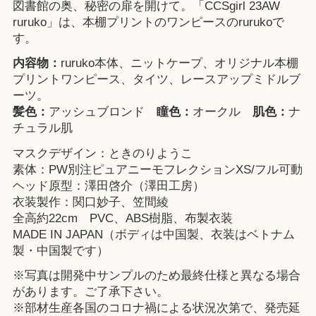
図書館の奥、秘密の扉を開けて。「CCSgirl 23AW
ruruko」は、本棚プリントのワンピースのrurukoで
す。
内容物：
ruruko本体、ニットケープ、オリジナル本棚
プリントワンピース、タイツ、レースアップミドルブ
ーツ。
髪色：
アッシュブロンド
瞳色：
オークル
肌色：
ナ
チュラル肌
マスクデザイン：ときのりようこ
素体：PW別注ピュアニーモフレクションXS/フル可動
ヘッド原型：澤田啓介（澤田工房）
衣装製作：関口妙子、笠間綾
全高約22cm PVC、ABS樹脂、布製衣装
MADE IN JAPAN（ボディは中国製、衣装はベトナム
製・中国製です）
※写真は開発中サンプルのため最終仕様と異なる場合
があります。ご了承下さい。
※部材生産各国のコロナ禍による状況次第で、発売延