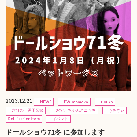
2023.12.21
NEWS
PW-momoko
ruruko
六分の一男子図鑑
おでこちゃんとニッキ
うさぎぃ
Doll Fashion Item
イベント
ドールショウ71冬 に参加します