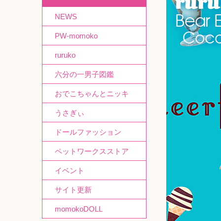
NEWS
PW-momoko
ruruko
六分の一男子図鑑
おでこちゃんとニッキ
うさぎぃ
ドールファッション
ペットワークスストア
イベント
サイト更新
momokoDOLL