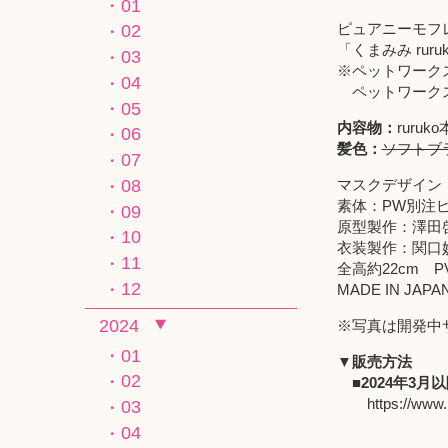
01
ピュアニーモフレ
02
「くまみみ rur
03
※
ペットワーク
04
ペットワーク
05
内容物：
rur
06
髪色：
ソフトブ
07
マスクデザイン
08
素体：PW別注
09
原型製作：澤田
10
衣装製作：関口
11
全高約22cm 
12
MADE IN J
2024
※写真は開発中
01
▼販売方法
02
■2024年3月
https://www.
03
04