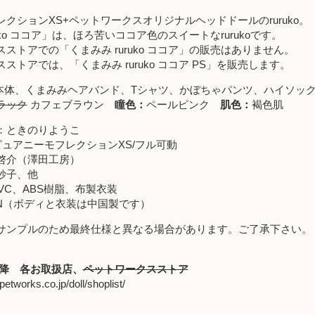
クションXS+ペットワークスオリジナルヘッドドールのruruko。
uko ココア」は、ほろ苦いココア色のスイートなrurukoです。
スストア
での「くまみみ ruruko ココア」の販売はありません。
スストア
では、「
くまみみ ruruko ココア PS
」を販売します。
uko本体、くまみみヘアバンド、Tシャツ、かぼちゃパンツ、ハイソッ
ラック
カフェブラウン
瞳色：
ペールピンク
肌色：
褐色肌
：ときのりようこ
ピュアニーモフレクションXS/フル可動
啓介（澤田工房）
妙子、他
PVC、ABS樹脂、布製衣装
APAN（ボディと衣装は中国製です）
サンプルのため最終仕様と異なる場合があります。ご了承下さい。
以降
各お取扱店
、
ペットワークスストア
petworks.co.jp/doll/shoplist/