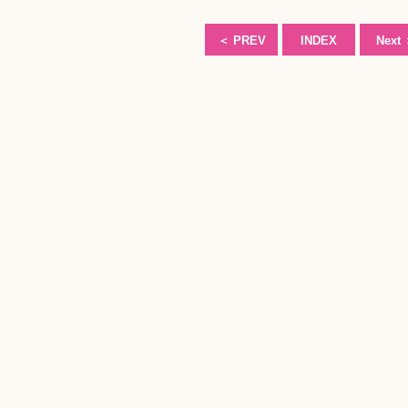
＜
PREV
INDEX
Next