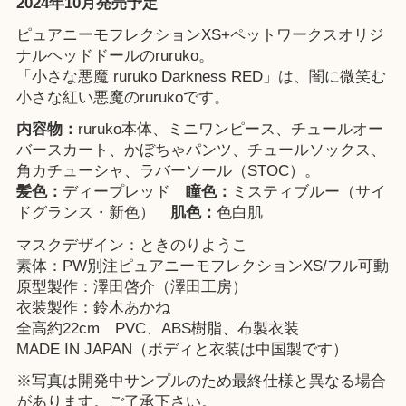
2024年10月発売予定
ピュアニーモフレクションXS+ペットワークスオリジ
ナルヘッドドールのruruko。
「小さな悪魔 ruruko Darkness RED」は、闇に微笑む
小さな紅い悪魔のrurukoです。
内容物：
ruruko本体、ミニワンピース、チュールオー
バースカート、かぼちゃパンツ、チュールソックス、
角カチューシャ、ラバーソール（STOC）。
髪色：
ディープレッド
瞳色：
ミスティブルー（サイ
ドグランス・新色）
肌色：
色白肌
マスクデザイン：ときのりようこ
素体：PW別注ピュアニーモフレクションXS/フル可動
原型製作：澤田啓介（澤田工房）
衣装製作：鈴木あかね
全高約22cm PVC、ABS樹脂、布製衣装
MADE IN JAPAN（ボディと衣装は中国製です）
※写真は開発中サンプルのため最終仕様と異なる場合
があります。ご了承下さい。