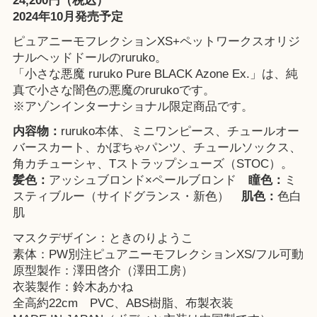
24,200円（税込）
2024年10月発売予定
ピュアニーモフレクションXS+ペットワークスオリジ
ナルヘッドドールのruruko。
「小さな悪魔 ruruko Pure BLACK Azone Ex.」は、純
真で小さな闇色の悪魔のrurukoです。
※
アゾンインターナショナル
限定商品です。
内容物：
ruruko本体、ミニワンピース、チュールオー
バースカート、かぼちゃパンツ、チュールソックス、
角カチューシャ、Tストラップシューズ（STOC）。
髪色：
アッシュブロンド×ペールブロンド
瞳色：
ミ
スティブルー（サイドグランス・新色）
肌色：
色白
肌
マスクデザイン：ときのりようこ
素体：PW別注ピュアニーモフレクションXS/フル可動
原型製作：澤田啓介（澤田工房）
衣装製作：鈴木あかね
全高約22cm PVC、ABS樹脂、布製衣装