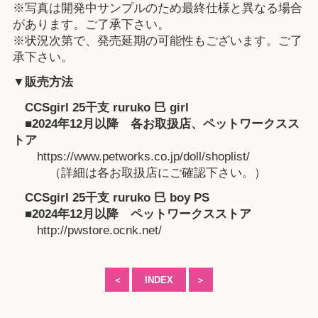
※写真は開発中サンプルのため最終仕様と異なる場合
があります。ご了承下さい。
※状況次第で、発売延期の可能性もございます。ご了
承下さい。
▼販売方法
CCSgirl 25干支 ruruko 巳 girl
■2024年12月以降
各お取扱店
、
ペットワークスス
トア
https://www.petworks.co.jp/doll/shoplist/
（詳細は各お取扱店にご確認下さい。）
CCSgirl 25干支 ruruko 巳 boy PS
■2024年12月以降
ペットワークスストア
http://pwstore.ocnk.net/
＜
INDEX
＞