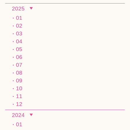
2025
01
02
03
04
05
06
07
08
09
10
11
12
2024
01