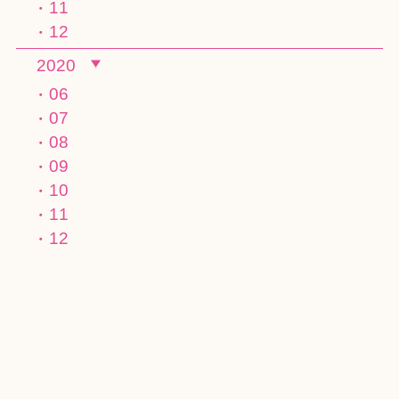
11
12
2020
06
07
08
09
10
11
12