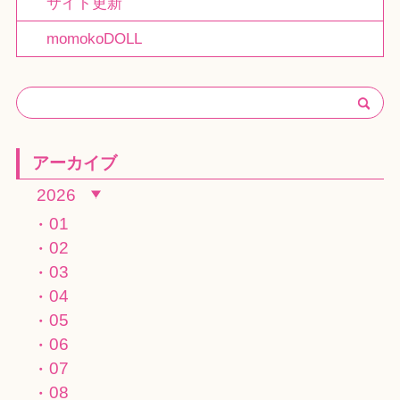
サイト更新
momokoDOLL
アーカイブ
2026
01
02
03
04
05
06
07
08