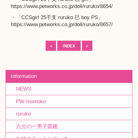
https://www.petworks.co.jp/doll/ruruko/8654/
・「CCSgirl 25干支 ruruko 巳 boy PS」
https://www.petworks.co.jp/doll/ruruko/8657/
＜
INDEX
＞
Information
NEWS
PW-momoko
ruruko
六分の一男子図鑑